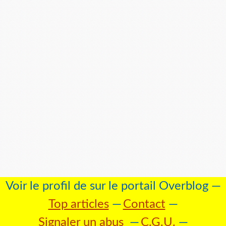
Voir le profil de
sur le portail Overblog
Top articles
Contact
Signaler un abus
C.G.U.