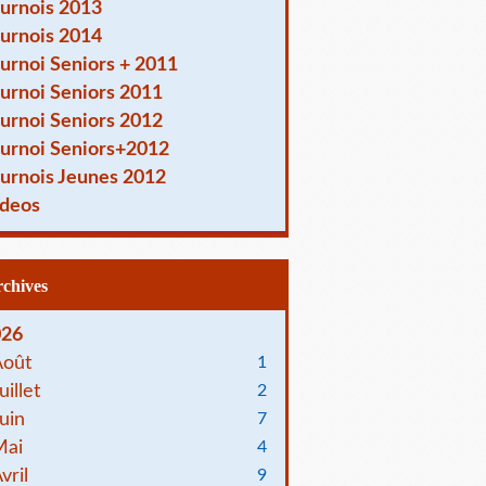
urnois 2013
urnois 2014
urnoi Seniors + 2011
urnoi Seniors 2011
urnoi Seniors 2012
urnoi Seniors+2012
urnois Jeunes 2012
deos
Archives
026
Août
1
uillet
2
uin
7
Mai
4
vril
9