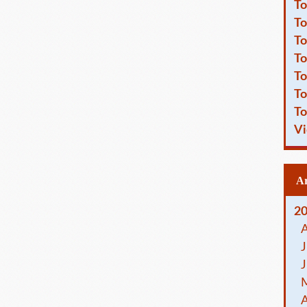
To
To
To
To
To
To
To
Vi
2
J
J
A