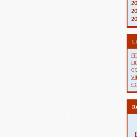
2
2
2
FF
L
C
VI
C