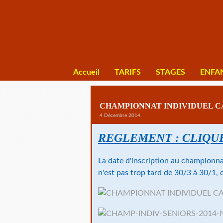
Accueil
TARIFS
STAGES
ENFA
CHAMPIONNAT INDIVIDUEL CA
4 Décembre 2014
REGLEMENT : CLIQUE
La date d'inscription au championnat
n'est pas trop tard de 30/3 à 30/1, 