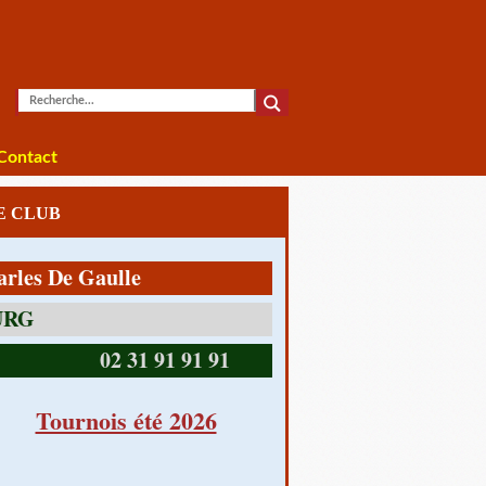
Contact
LE CLUB
De Gaulle
14390 CABOURG
02 31 91 91 91
Tournois été 2026