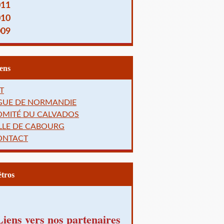
011
010
009
Liens
T
IGUE DE NORMANDIE
OMITÉ DU CALVADOS
LLE DE CABOURG
ONTACT
Rétros
Liens vers nos partenaires