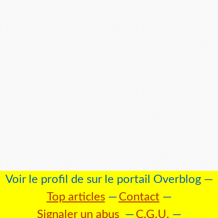
Voir le profil de
sur le portail Overblog
Top articles
Contact
Signaler un abus
C.G.U.