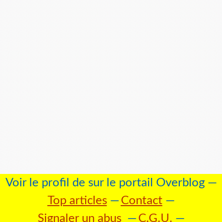
Voir le profil de
sur le portail Overblog
Top articles
Contact
Signaler un abus
C.G.U.