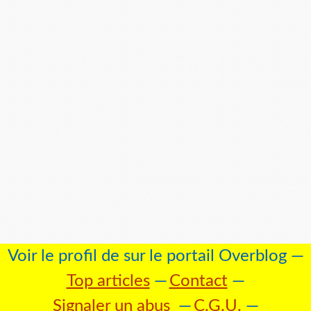
Voir le profil de
sur le portail Overblog
Top articles
Contact
Signaler un abus
C.G.U.