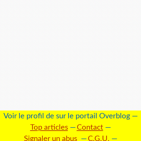
Voir le profil de
sur le portail Overblog
Top articles
Contact
Signaler un abus
C.G.U.