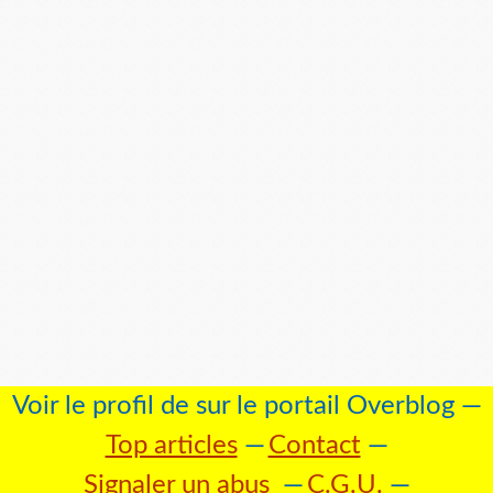
Voir le profil de
sur le portail Overblog
Top articles
Contact
Signaler un abus
C.G.U.