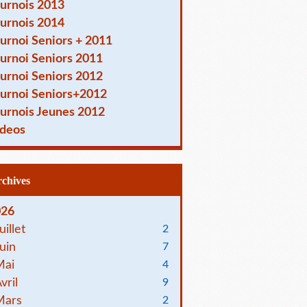
urnois 2013
urnois 2014
urnoi Seniors + 2011
urnoi Seniors 2011
urnoi Seniors 2012
urnoi Seniors+2012
urnois Jeunes 2012
deos
Archives
026
uillet
2
uin
7
Mai
4
vril
9
Mars
2