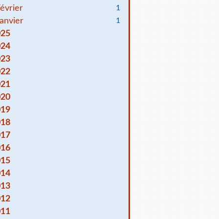
évrier
1
anvier
1
025
024
023
022
021
020
019
018
017
016
015
014
013
012
011