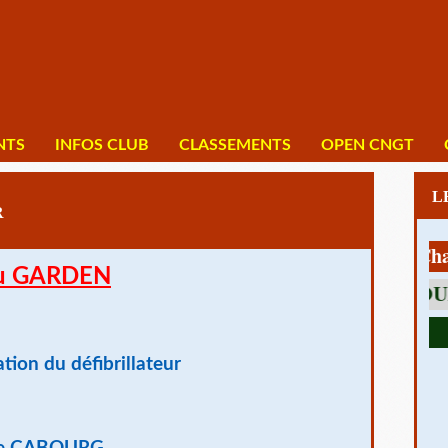
NTS
INFOS CLUB
CLASSEMENTS
OPEN CNGT
R
1 av Charles 
 au GARDEN
ation du défibrillateur