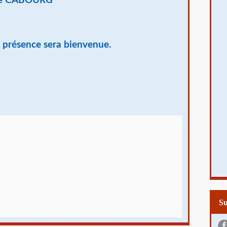
 de CABOURG
re présence sera bienvenue.
S