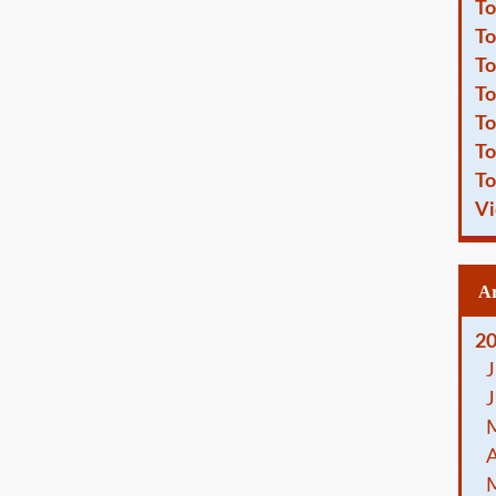
To
To
To
To
To
To
To
Vi
2
J
J
A