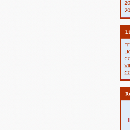
2
2
FF
L
C
VI
C