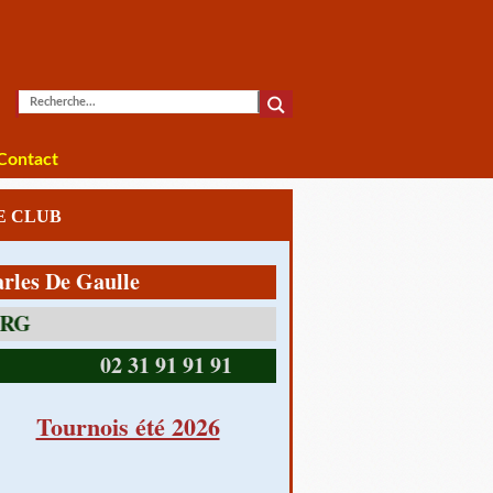
Contact
LE CLUB
De Gaulle
14390 CABOURG
02 31 91 91 91
Tournois été 2026