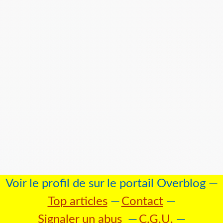
Voir le profil de
sur le portail Overblog
Top articles
Contact
Signaler un abus
C.G.U.