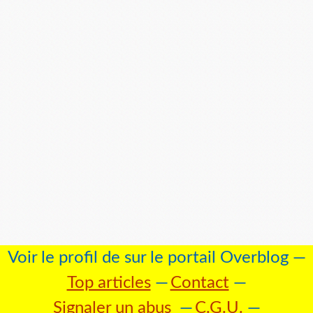
Voir le profil de
sur le portail Overblog
Top articles
Contact
Signaler un abus
C.G.U.