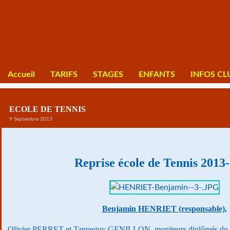
Accueil
TARIFS
STAGES
ENFANTS
INFOS CL
ECOLE DE TENNIS
9 Septembre 2013
Reprise école de Tennis 2013
Benjamin HENRIET (responsable),
Olivier PERRET et Tanneguy GENILLON, moniteurs diplômés du Bre