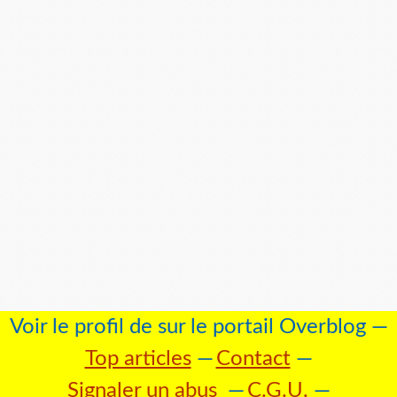
Voir le profil de
sur le portail Overblog
Top articles
Contact
Signaler un abus
C.G.U.