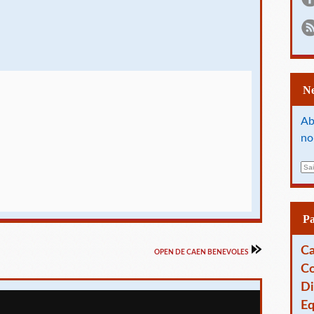
Ab
no
E
m
a
i
l
P
Ca
OPEN DE CAEN BENEVOLES
Co
Di
Eq