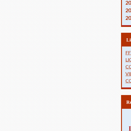
2
2
2
FF
L
C
VI
C