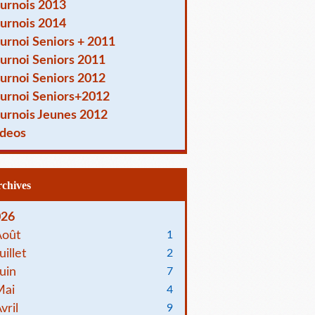
urnois 2013
urnois 2014
urnoi Seniors + 2011
urnoi Seniors 2011
urnoi Seniors 2012
urnoi Seniors+2012
urnois Jeunes 2012
deos
Archives
026
Août
1
uillet
2
uin
7
Mai
4
vril
9