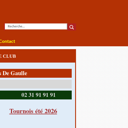
Contact
LE CLUB
Gaulle
14390 CABOURG
02 31 91 91 91
Tournois été 2026