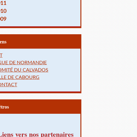
011
010
009
Liens
T
IGUE DE NORMANDIE
OMITÉ DU CALVADOS
LLE DE CABOURG
ONTACT
Rétros
Liens vers nos partenaires