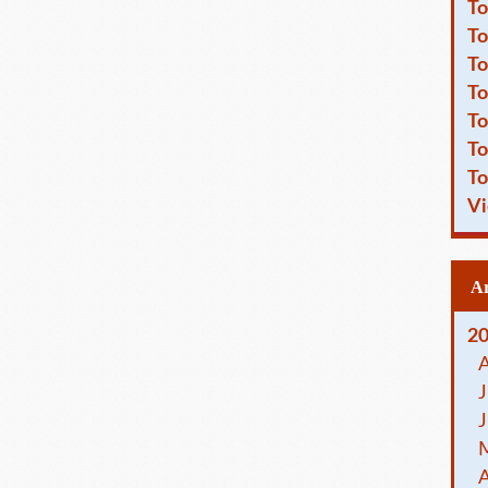
To
To
To
To
To
To
To
Vi
2
J
J
A