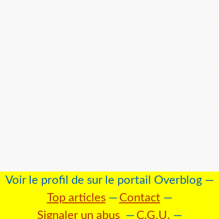
Voir le profil de
sur le portail Overblog
Top articles
Contact
Signaler un abus
C.G.U.