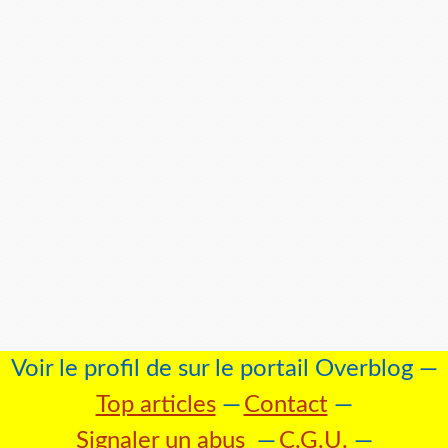
Voir le profil de
sur le portail Overblog
Top articles
Contact
Signaler un abus
C.G.U.