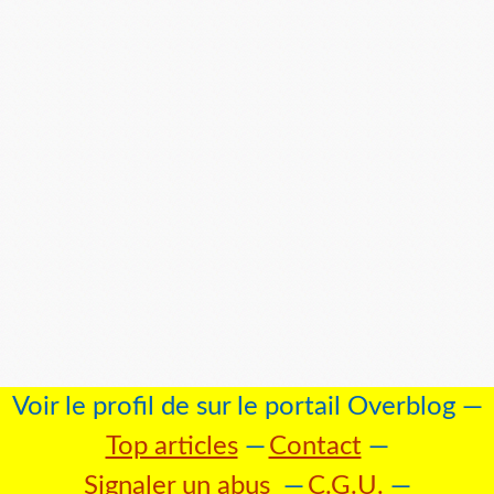
Voir le profil de
sur le portail Overblog
Top articles
Contact
Signaler un abus
C.G.U.