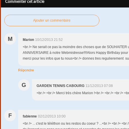
Commenter cet article
Ajouter un commentaire
M
Marion
10/12/2013 21:52
<br /> Ne serait ce pas la moindre des choses que de SOUHAITE
ANNIVERSAIRE à notre Webmistresse!!!!Alors Happy Birthday pour c
merci pour les infos que tu nous<br /> donnes tres regulierement su
Répondre
G
GARDEN TENNIS CABOURG
11/12/2013 07:08
<br /> <br /> Merci très chère Marion !<br /> <br /> <br /> <br
F
fabienne
02/12/2013 10:00
<br /> ... c'est le téléthon ou les restos du coeur ? ...<br /> <br /> <