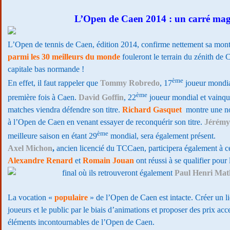
L’Open de Caen 2014 : un carré ma
L’Open de tennis de Caen, édition 2014, confirme nettement sa mon
parmi les 30 meilleurs du monde
fouleront le terrain du zénith de 
capitale bas normande !
ème
En effet, il faut rappeler que
Tommy Robredo
, 17
joueur mondial
ème
première fois à Caen.
David Goffin
, 22
joueur mondial et vainqu
matches viendra défendre son titre.
Richard Gasquet
montre une no
à l’Open de Caen en venant essayer de reconquérir son titre.
Jérémy
ème
meilleure saison en étant 29
mondial, sera également présent.
Axel Michon
,
ancien licencié du TCCaen, participera également à ce
Alexandre Renard
et
Romain Jouan
ont réussi à se qualifier pour 
final où ils retrouveront également
Paul Henri Mat
La vocation «
populaire
» de l’Open de Caen est intacte. Créer un lie
joueurs et le public par le biais d’animations et proposer des prix acc
éléments incontournables de l’Open de Caen.