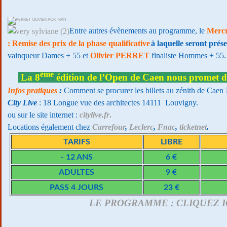
Entre autres évènements au programme, le
Mercr
: Remise des prix de la phase qualificative
à laquelle seront prés
vainqueur Dames + 55 et
Olivier PERRET
finaliste Hommes + 55.
ème
La 8
édition de l’Open de Caen nous promet d’ê
Infos pratiques
:
Comment se procurer les billets au zénith de Caen 
City Live
: 18 Longue vue des architectes 14111 Louvigny.
ou sur le site internet :
citylive.fr
.
Locations également chez
Carrefour
,
Leclerc
,
Fnac
,
ticketnet
.
TARIFS
LIBRE
- 12 ANS
6 €
ADULTES
9 €
PASS 4 JOURS
23 €
LE PROGRAMME : CLIQUEZ I