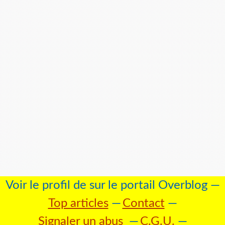
Voir le profil de
sur le portail Overblog
Top articles
Contact
Signaler un abus
C.G.U.