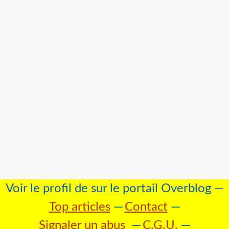
Voir le profil de
sur le portail Overblog
Top articles
Contact
Signaler un abus
C.G.U.