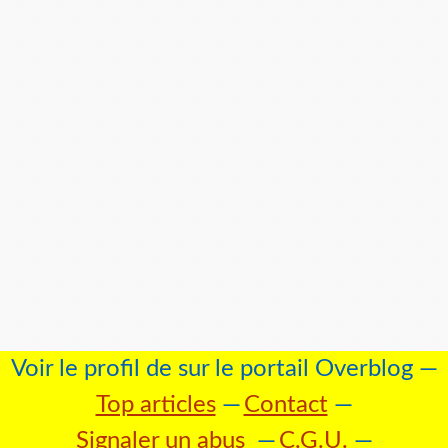
Voir le profil de
sur le portail Overblog
Top articles
Contact
Signaler un abus
C.G.U.