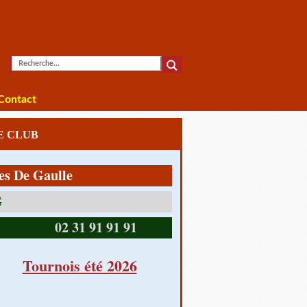
Contact
LE CLUB
 Gaulle
14390 CABOURG
02 31 91 91 91
Tournois été 2026