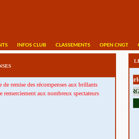
NTS
INFOS CLUB
CLASSEMENTS
OPEN CNGT
NSES
1 av Charles De
de remise des récompenses aux brillants
 de remerciement aux nombreux spectateurs