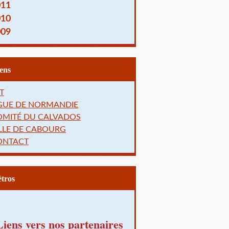
011
010
009
Liens
T
IGUE DE NORMANDIE
OMITÉ DU CALVADOS
LLE DE CABOURG
ONTACT
Rétros
Liens vers nos partenaires