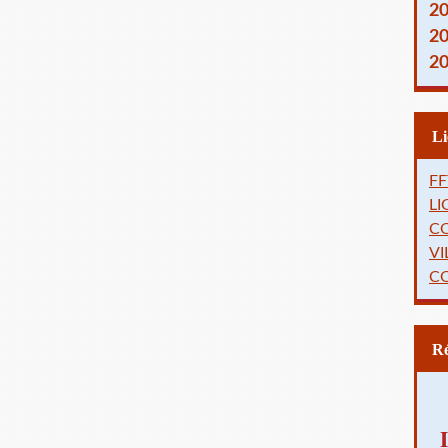
2
2
2
FF
L
C
VI
C