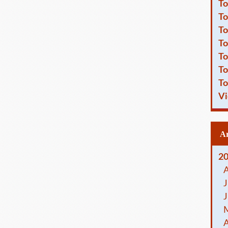
To
To
To
To
To
To
To
Vi
2
J
J
A