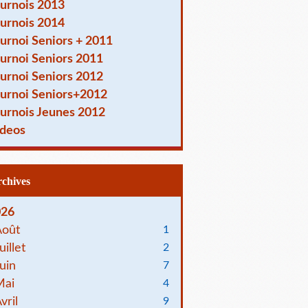
urnois 2013
urnois 2014
urnoi Seniors + 2011
urnoi Seniors 2011
urnoi Seniors 2012
urnoi Seniors+2012
urnois Jeunes 2012
deos
Archives
026
Août
1
uillet
2
uin
7
Mai
4
vril
9