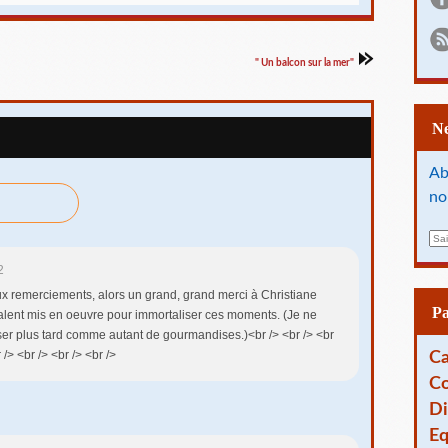
" Un balcon sur la mer"
Ab
no
E
m
2
a
i
aux remerciements, alors un grand, grand merci à Christiane
l
P
 talent mis en oeuvre pour immortaliser ces moments. (Je ne
er plus tard comme autant de gourmandises.)<br /> <br /> <br
/> <br /> <br /> <br />
Ca
Co
Di
Eq