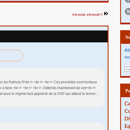
A la moule , à la moule !!!
Ab
no
E
m
a
vec toi Patricia !!!<br /> <br /> <br /> Ces procédés sont honteux.
i
e à faire.<br /> <br /> <br /> J'attends maintenant de voir<br />
l
P
st sous le régime tant apprécié de la DSP qui attend le tennis ...
Ca
Co
Di
Eq