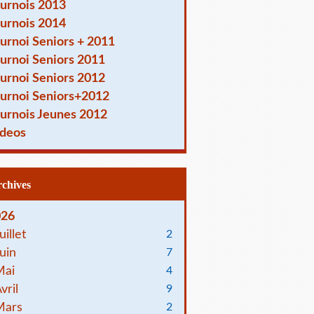
urnois 2013
urnois 2014
urnoi Seniors + 2011
urnoi Seniors 2011
urnoi Seniors 2012
urnoi Seniors+2012
urnois Jeunes 2012
deos
Archives
026
uillet
2
uin
7
Mai
4
vril
9
Mars
2