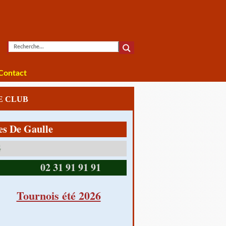
Contact
LE CLUB
 Gaulle
14390 CABOURG
02 31 91 91 91
Tournois été 2026