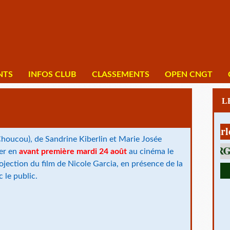
NTS
INFOS CLUB
CLASSEMENTS
OPEN CNGT
1 av Charles De
houcou), de Sandrine Kiberlin et Marie Josée
ter en
avant première mardi 24 août
au cinéma le
ojection du film de Nicole Garcia, en présence de la
c le public.