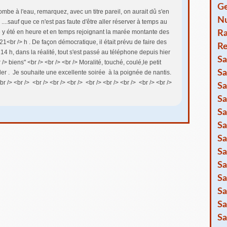
Ge
ombe à l'eau, remarquez, avec un titre pareil, on aurait dû s'en
Nu
> ....sauf que ce n'est pas faute d'être aller réserver à temps au
 y été en heure et en temps rejoignant la marée montante des
R
1<br /> h . De façon démocratique, il était prévu de faire des
Re
 14 h, dans la réalité, tout s'est passé au téléphone depuis hier
Sa
/> biens" <br /> <br /> <br /> Moralité, touché, coulé,le petit
Sa
ller . Je souhaite une excellente soirée à la poignée de nantis.
<br /> <br /> <br /> <br /> <br /> <br /> <br /> <br /> <br /> <br />
Sa
Sa
Sa
Sa
Sa
Sa
Sa
Sa
Sa
Sa
Sa