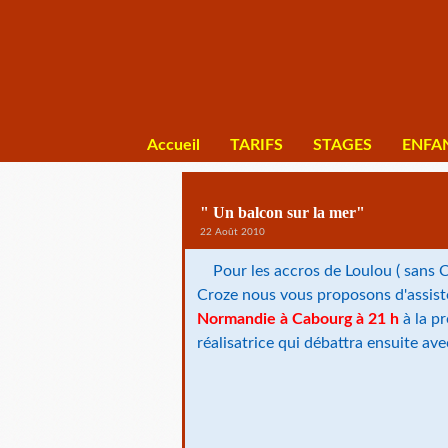
Accueil
TARIFS
STAGES
ENFA
" Un balcon sur la mer"
22 Août 2010
Pour les accros de Loulou ( sans C
Croze nous vous proposons d'assis
Normandie à Cabourg à 21 h
à la pr
réalisatrice qui débattra ensuite ave