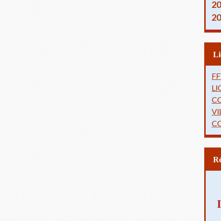
2
2
FF
L
C
VI
C