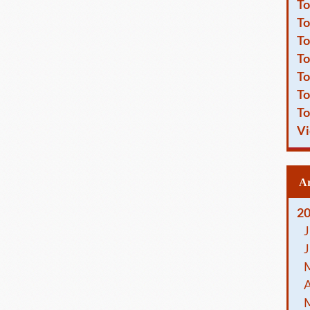
To
To
To
To
To
To
To
Vi
2
J
J
A