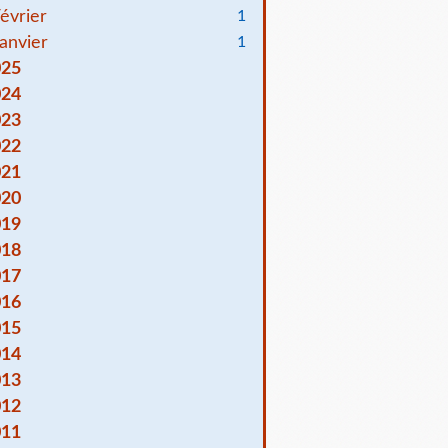
évrier
1
anvier
1
025
024
023
022
021
020
019
018
017
016
015
014
013
012
011