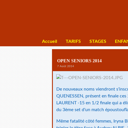
Accueil
TARIFS
STAGES
ENFA
OPEN SENIORS 2014
7 Août 2014
De nouveaux noms viendront s'inscri
QUENESSEN, présent en finale ces 2 
LAURENT -15 en 1/2 finale qui a él
du 3ème set d'un match époustoufla
Même fatalité côté femmes, Iryna 
tripler le titre face à Audrey ALBI