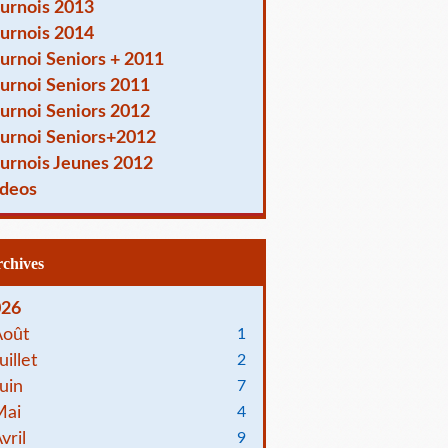
urnois 2013
urnois 2014
urnoi Seniors + 2011
urnoi Seniors 2011
urnoi Seniors 2012
urnoi Seniors+2012
urnois Jeunes 2012
deos
Archives
026
Août
1
uillet
2
uin
7
Mai
4
vril
9