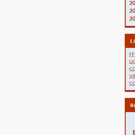
2
2
2
FF
L
C
VI
C