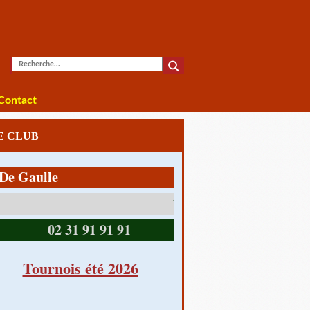
Contact
LE CLUB
ulle
14390 CABOURG
02 31 91 91 91
Tournois été 2026