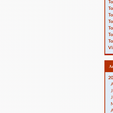
To
To
To
To
To
To
To
Vi
2
J
J
A