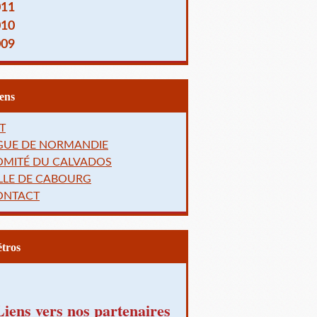
011
010
009
Liens
T
IGUE DE NORMANDIE
OMITÉ DU CALVADOS
LLE DE CABOURG
ONTACT
Rétros
Liens vers nos partenaires