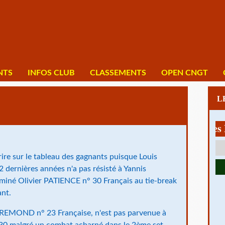
NTS
INFOS CLUB
CLASSEMENTS
OPEN CNGT
1 av Charles De Ga
re sur le tableau des gagnants puisque Louis
dernières années n'a pas résisté à Yannis
iminé Olivier PATIENCE n° 30 Français au tie-break
nt.
BREMOND n° 23 Française, n'est pas parvenue à
E -30 malgré un combat acharné dans le 2ème set