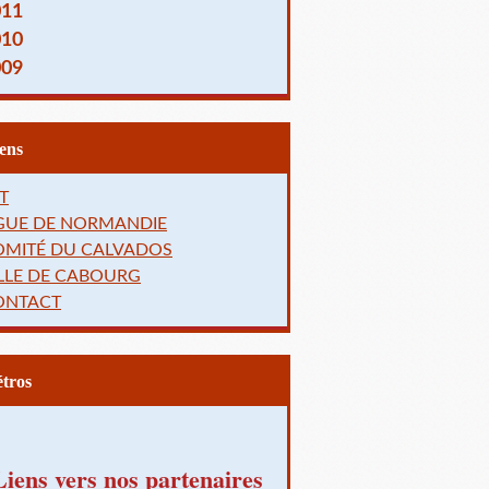
011
010
009
Liens
T
IGUE DE NORMANDIE
OMITÉ DU CALVADOS
LLE DE CABOURG
ONTACT
Rétros
Liens vers nos partenaires