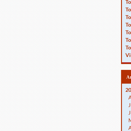
To
To
To
To
To
To
To
Vi
2
J
J
A