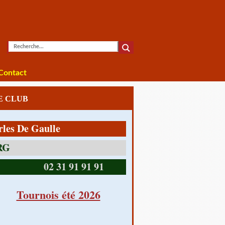
Contact
LE CLUB
e Gaulle
14390 CABOURG
02 31 91 91 91
Tournois été 2026