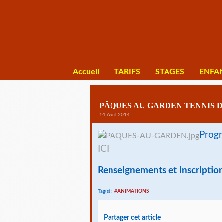
Accueil
TARIFS
STAGES
ENFA
PÂQUES AU GARDEN TENNIS 
14 Avril 2014
Prog
ICI
Renseignements et inscription
Tag(s) :
#ANIMATIONS
Partager cet article