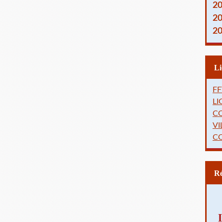
2
2
2
FF
L
C
VI
C