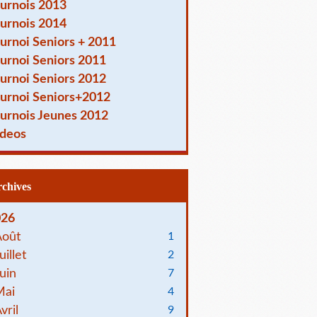
urnois 2013
urnois 2014
urnoi Seniors + 2011
urnoi Seniors 2011
urnoi Seniors 2012
urnoi Seniors+2012
urnois Jeunes 2012
deos
Archives
026
Août
1
uillet
2
uin
7
Mai
4
vril
9