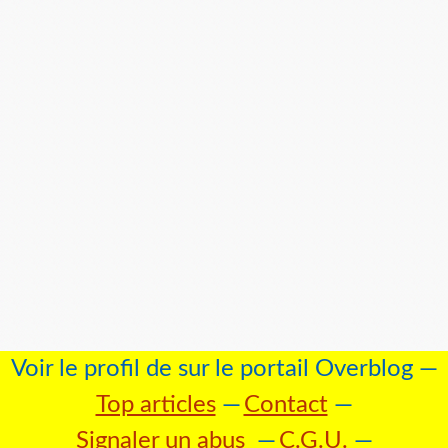
Voir le profil de
sur le portail Overblog
Top articles
Contact
Signaler un abus
C.G.U.