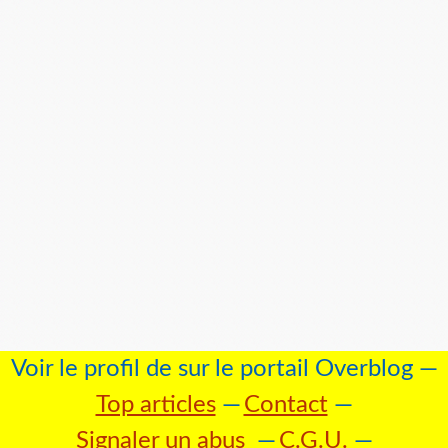
Voir le profil de
sur le portail Overblog
Top articles
Contact
Signaler un abus
C.G.U.