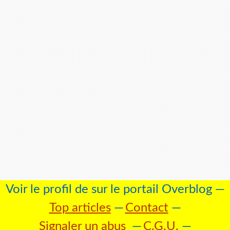
Voir le profil de
sur le portail Overblog
Top articles
Contact
Signaler un abus
C.G.U.