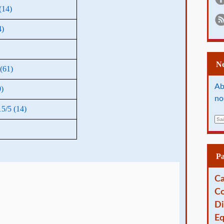
(14)
4)
(61)
Ab
)
no
/5 (14)
E
m
a
i
l
P
Ca
Co
Di
Eq