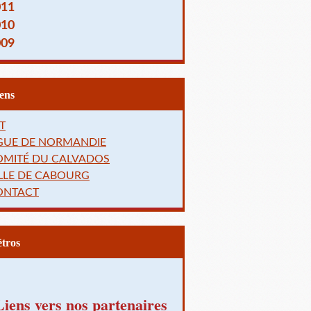
011
010
009
Liens
T
IGUE DE NORMANDIE
OMITÉ DU CALVADOS
LLE DE CABOURG
ONTACT
Rétros
Liens vers nos partenaires