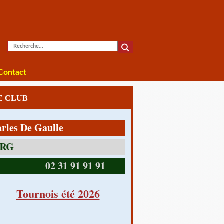
Contact
LE CLUB
De Gaulle
14390 CABOURG
02 31 91 91 91
Tournois été 2026