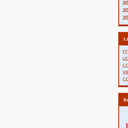
2
2
2
FF
L
C
VI
C