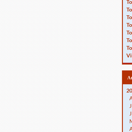
To
To
To
To
To
To
To
Vi
2
J
J
A