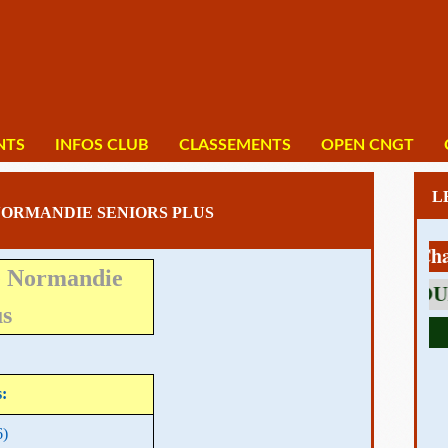
NTS
INFOS CLUB
CLASSEMENTS
OPEN CNGT
ORMANDIE SENIORS PLUS
1 av Charles 
e Normandie
us
:
6)