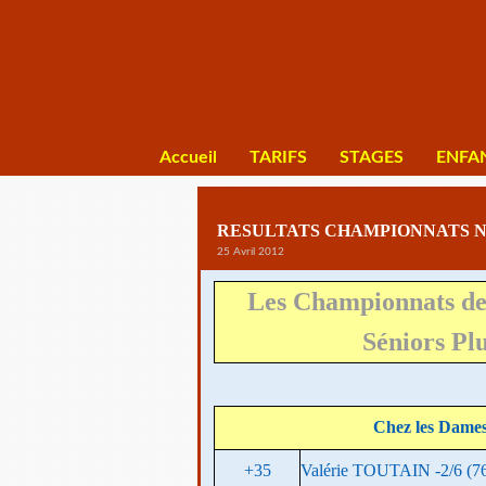
Accueil
TARIFS
STAGES
ENFA
RESULTATS CHAMPIONNATS N
25 Avril 2012
Les Championnats d
Séniors Pl
Chez les Dames
+35
Valérie TOUTAIN -2/6 (7