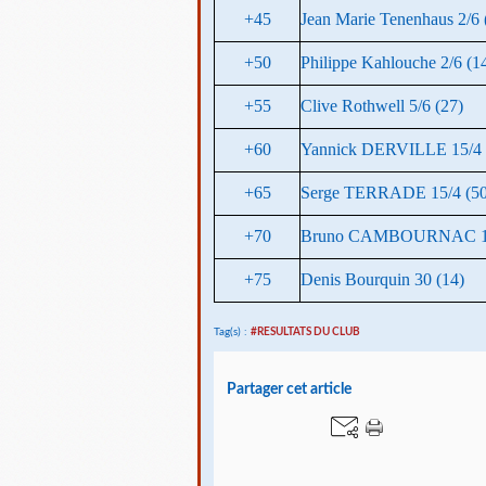
+45
Jean Marie Tenenhaus 2/6 
+50
Philippe Kahlouche 2/6 (1
+55
Clive Rothwell 5/6 (27)
+60
Yannick DERVILLE 15/4 
+65
Serge TERRADE 15/4 (50
+70
Bruno CAMBOURNAC 15
+75
Denis Bourquin 30 (14)
Tag(s) :
#RESULTATS DU CLUB
Partager cet article