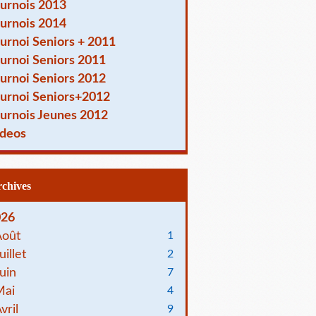
urnois 2013
urnois 2014
urnoi Seniors + 2011
urnoi Seniors 2011
urnoi Seniors 2012
urnoi Seniors+2012
urnois Jeunes 2012
deos
Archives
026
Août
1
uillet
2
uin
7
Mai
4
vril
9