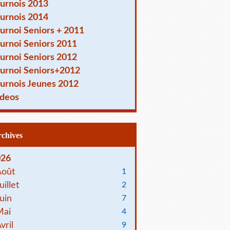
urnois 2013
urnois 2014
urnoi Seniors + 2011
urnoi Seniors 2011
urnoi Seniors 2012
urnoi Seniors+2012
urnois Jeunes 2012
deos
Archives
026
Août
1
uillet
2
uin
7
Mai
4
vril
9