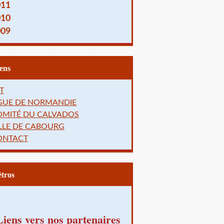
011
010
009
Liens
T
IGUE DE NORMANDIE
OMITÉ DU CALVADOS
LLE DE CABOURG
ONTACT
Rétros
Liens vers nos partenaires