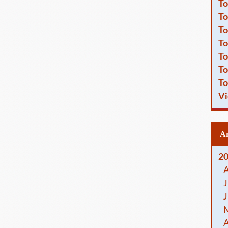
To
To
To
To
To
To
To
Vi
2
J
J
A