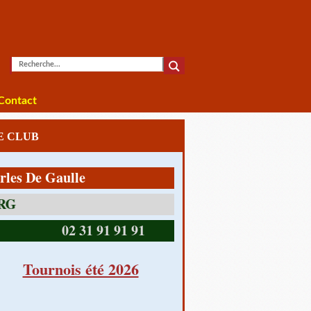
Contact
LE CLUB
De Gaulle
14390 CABOURG
02 31 91 91 91
Tournois été 2026