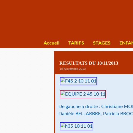
Accueil
TARIFS
STAGES
ENFA
RESULTATS DU 10/11/2013
15 Novembre 2013
De gauche à droite : Christiane M
Danièle BELLARBRE, Patricia BRO