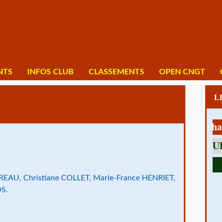
NTS
INFOS CLUB
CLASSEMENTS
OPEN CNGT
1 av Charles 
OREAU, Christiane COLLET, Marie-France HENRIET,
OS.