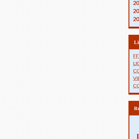
2
2
2
FF
L
C
VI
C