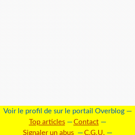
Voir le profil de
sur le portail Overblog
Top articles
Contact
Signaler un abus
C.G.U.