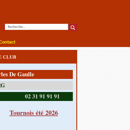
Contact
LE CLUB
e Gaulle
14390 CABOURG
02 31 91 91 91
Tournois été 2026