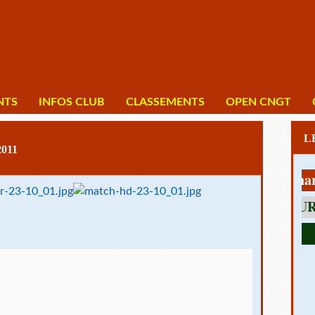
NTS
INFOS CLUB
CLASSEMENTS
OPEN CNGT
011
1 av Charles D