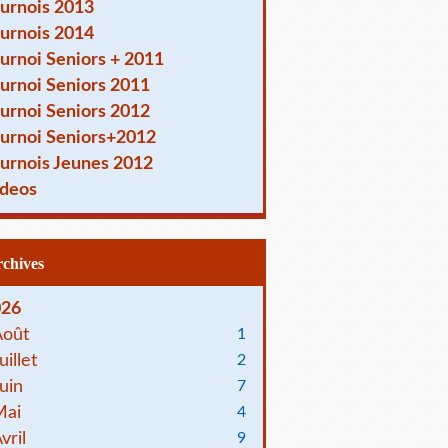
urnois 2013
urnois 2014
urnoi Seniors + 2011
urnoi Seniors 2011
urnoi Seniors 2012
urnoi Seniors+2012
urnois Jeunes 2012
deos
Archives
026
Août
1
uillet
2
uin
7
Mai
4
vril
9