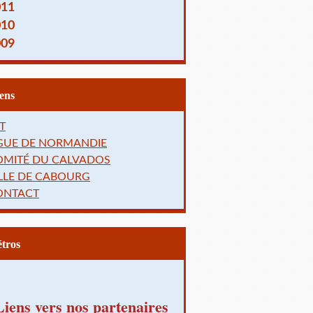
011
010
009
Liens
T
IGUE DE NORMANDIE
OMITÉ DU CALVADOS
LLE DE CABOURG
ONTACT
Rétros
Liens vers nos partenaires