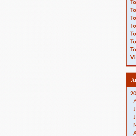
To
To
To
To
To
To
To
Vi
2
J
J
A