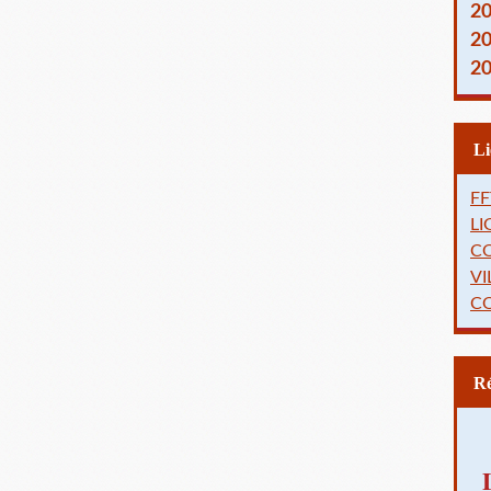
2
2
2
FF
L
C
VI
C