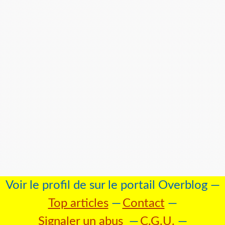
Voir le profil de
sur le portail Overblog
Top articles
Contact
Signaler un abus
C.G.U.