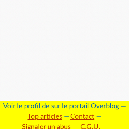
Voir le profil de
sur le portail Overblog
Top articles
Contact
Signaler un abus
C.G.U.