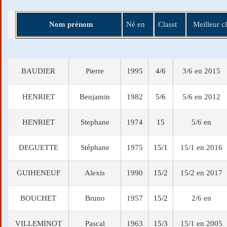
Nom prénom
Né en
Classt
Meilleur cl
BAUDIER
Pierre
1995
4/6
3/6 en 2015
HENRIET
Benjamin
1982
5/6
5/6 en 2012
HENRIET
Stephane
1974
15
5/6 en
DEGUETTE
Stéphane
1975
15/1
15/1 en 2016
GUIHENEUF
Alexis
1990
15/2
15/2 en 2017
BOUCHET
Bruno
1957
15/2
2/6 en
VILLEMINOT
Pascal
1963
15/3
15/1 en 2005