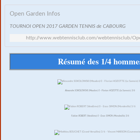
Open Garden Infos
TOURNOI OPEN 2017 GARDEN TENNIS de CABOURG
http://www.webtennisclub.com/webtennisclub/Op
Résumé des 1/4 homme
Alexandre SOKOLOWSKI (Meudon) 0 - Florian HOZOTTE (Le Sannois) 3/6
Fabien ROBERT (Vendôme) 0 - Enzo SIMON (Mondeville) 3/6