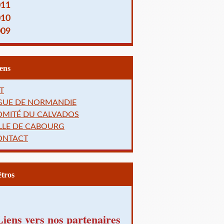
011
010
009
Liens
T
IGUE DE NORMANDIE
OMITÉ DU CALVADOS
LLE DE CABOURG
ONTACT
Rétros
Liens vers nos partenaires