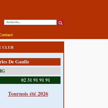
Contact
LE CLUB
e Gaulle
14390 CABOURG
02 31 91 91 91
Tournois été 2026