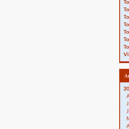
To
To
To
To
To
To
To
Vi
2
J
J
A