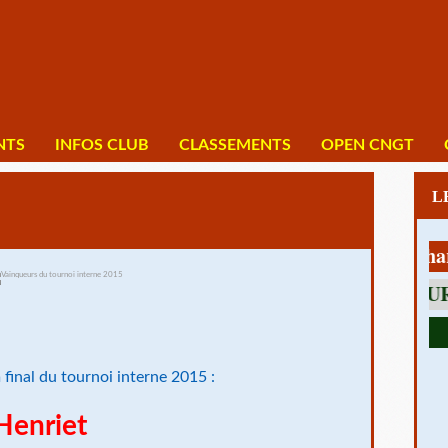
NTS
INFOS CLUB
CLASSEMENTS
OPEN CNGT
1 av Charles D
final du tournoi interne 2015 :
Henriet