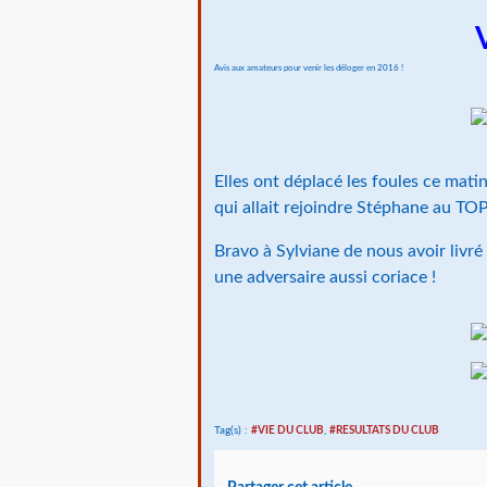
Avis aux amateurs pour venir les déloger en 2016 !
Elles ont déplacé les foules ce mat
qui allait rejoindre Stéphane au TOP
Bravo à Sylviane de nous avoir livr
une adversaire aussi coriace !
Tag(s) :
#VIE DU CLUB
,
#RESULTATS DU CLUB