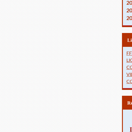
2
2
2
FF
L
C
VI
C