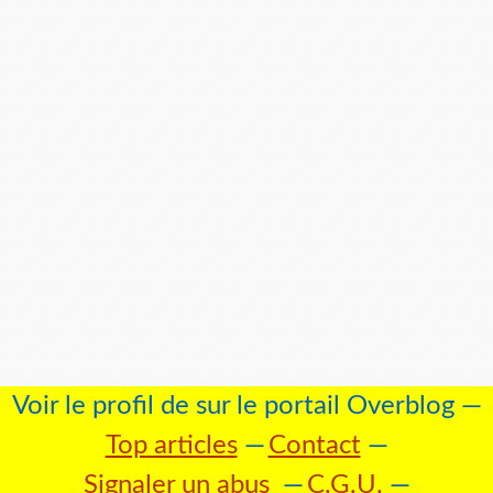
Voir le profil de
sur le portail Overblog
Top articles
Contact
Signaler un abus
C.G.U.