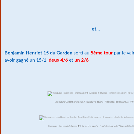
et...
Benjamin Henriet 15 du Garden
sorti au
5ème tour
par le va
avoir gagné un 15/1,
deux 4/6
et
un 2/6
Vainqueur : Clément Tenenhaus 3/6 (Lisieux) à gauche - Finaliste : Fabien Hure 3/6 (Thi
Vainqueur : Lou Bonet de Freitas 4/6 (CaenTC) à gauche - Finaliste : Charlotte Villeminot 2/6 (