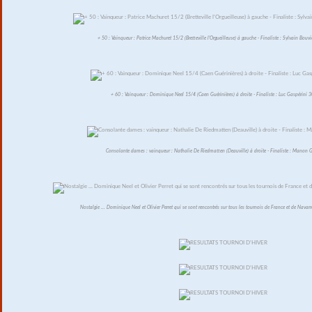
+ 50 : Vainqueur : Patrice Machuret 15/2 (Bretteville l'Orgueilleuse) à gauche - Finaliste : Sylvain Bouv
+ 60 : Vainqueur : Dominique Neel 15/4 (Caen Guérinières) à droite - Finaliste : Luc Gaspérini 3
Consolante dames : vainqueur : Nathalie De Riedmatten (Deauville) à droite - Finaliste : Manon G
Nostalgie ... Dominique Neel et Olivier Perret qui se sont rencontrés sur tous les tournois de France et de Navar