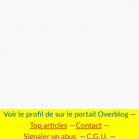
Voir le profil de
sur le portail Overblog
Top articles
Contact
Signaler un abus
C.G.U.