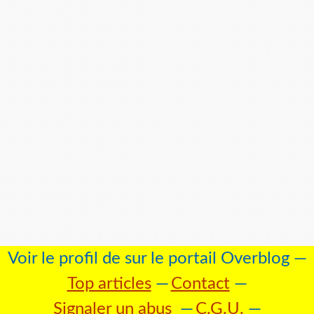
Voir le profil de
sur le portail Overblog
Top articles
Contact
Signaler un abus
C.G.U.