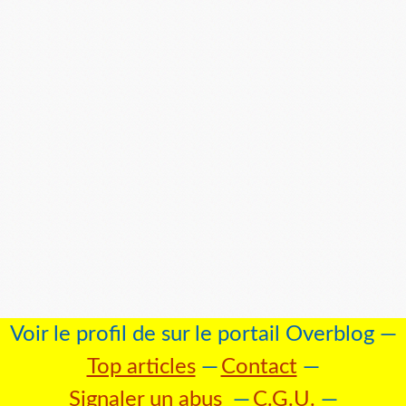
Voir le profil de
sur le portail Overblog
Top articles
Contact
Signaler un abus
C.G.U.