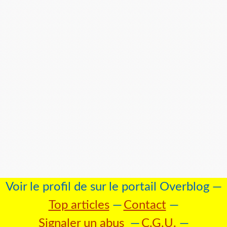
Voir le profil de
sur le portail Overblog
Top articles
Contact
Signaler un abus
C.G.U.