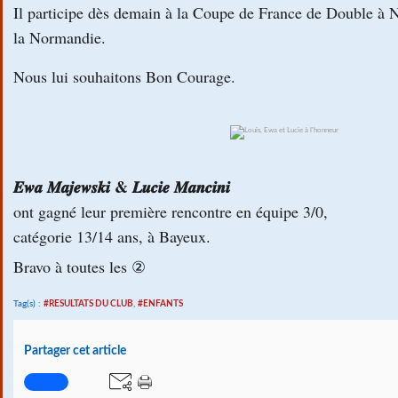
Il participe dès demain à la Coupe de France de Double à 
la Normandie.
Nous lui souhaitons Bon Courage.
💪
👊
🎾
𝑬𝒘𝒂 𝑴𝒂𝒋𝒆𝒘𝒔𝒌𝒊 & 𝑳𝒖𝒄𝒊𝒆 𝑴𝒂𝒏𝒄𝒊𝒏𝒊
ont gagné leur première rencontre en équipe 3/0,
catégorie 13/14 ans, à Bayeux.
Bravo à toutes les ②
Tag(s) :
#RESULTATS DU CLUB
,
#ENFANTS
Partager cet article