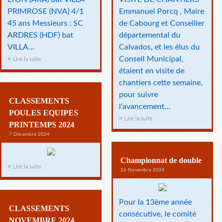
PRIMROSE (NVA) 4/1
Emmanuel Porcq , Maire
45 ans Messieurs : SC
de Cabourg et Conseiller
ARDRES (HDF) bat
départemental du
VILLA...
Calvados, et les élus du
Conseil Municipal,
Lire la suite
étaient en visite de
chantiers cette semaine,
pour suivre
CLASSEMENTS
l'avancement...
POULES EQUIPES
Lire la suite
PRINTEMPS 2024
7 Décembre 2024
Championnat de double
Lire la suite
26 Novembre 2024
Pour la 13ème année
CLASSEMENTS
consécutive, le comité
NOVEMBRE 2024