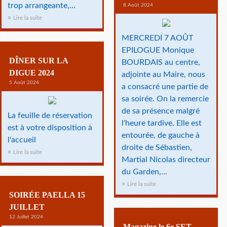
trop arrangeante,...
8 Août 2024
Lire la suite
MERCREDI 7 AOÛT
EPILOGUE Monique
DÎNER SUR LA
BOURDAIS au centre,
DIGUE 2024
adjointe au Maire, nous
5 Août 2024
a consacré une partie de
sa soirée. On la remercie
de sa présence malgré
La feuille de réservation
l'heure tardive. Elle est
est à votre disposition à
entourée, de gauche à
l'accueil
droite de Sébastien,
Lire la suite
Martial Nicolas directeur
du Garden,...
Lire la suite
SOIRÉE PAELLA 15
JUILLET
12 Juillet 2024
Magazine le 6e SET