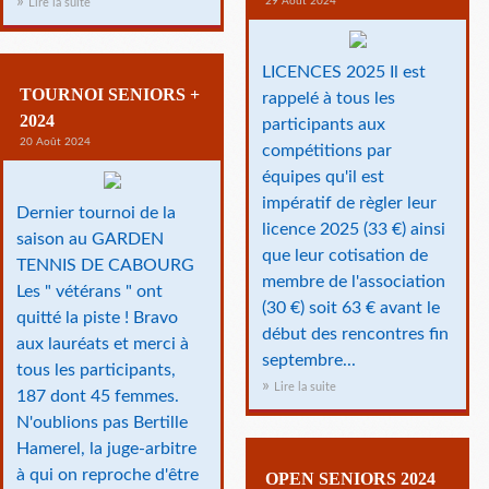
29 Août 2024
Lire la suite
LICENCES 2025 Il est
TOURNOI SENIORS +
rappelé à tous les
2024
participants aux
20 Août 2024
compétitions par
équipes qu'il est
impératif de règler leur
Dernier tournoi de la
licence 2025 (33 €) ainsi
saison au GARDEN
que leur cotisation de
TENNIS DE CABOURG
membre de l'association
Les " vétérans " ont
(30 €) soit 63 € avant le
quitté la piste ! Bravo
début des rencontres fin
aux lauréats et merci à
septembre...
tous les participants,
Lire la suite
187 dont 45 femmes.
N'oublions pas Bertille
Hamerel, la juge-arbitre
à qui on reproche d'être
OPEN SENIORS 2024