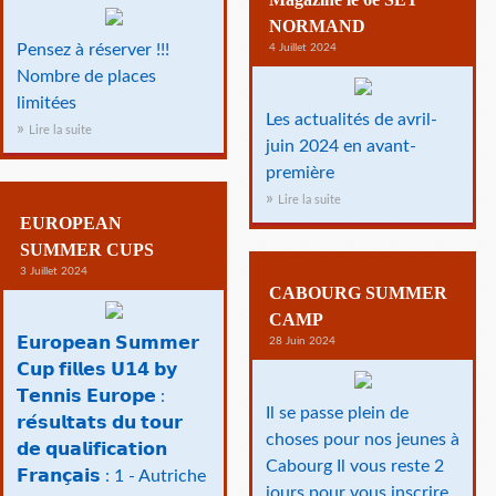
NORMAND
Pensez à réserver !!!
4 Juillet 2024
Nombre de places
limitées
Les actualités de avril-
Lire la suite
juin 2024 en avant-
première
Lire la suite
EUROPEAN
SUMMER CUPS
3 Juillet 2024
CABOURG SUMMER
CAMP
𝗘𝘂𝗿𝗼𝗽𝗲𝗮𝗻 𝗦𝘂𝗺𝗺𝗲𝗿
28 Juin 2024
𝗖𝘂𝗽 𝗳𝗶𝗹𝗹𝗲𝘀 𝗨𝟭𝟰 𝗯𝘆
𝗧𝗲𝗻𝗻𝗶𝘀 𝗘𝘂𝗿𝗼𝗽𝗲 :
Il se passe plein de
𝗿𝗲́𝘀𝘂𝗹𝘁𝗮𝘁𝘀 𝗱𝘂 𝘁𝗼𝘂𝗿
choses pour nos jeunes à
𝗱𝗲 𝗾𝘂𝗮𝗹𝗶𝗳𝗶𝗰𝗮𝘁𝗶𝗼𝗻
Cabourg Il vous reste 2
𝗙𝗿𝗮𝗻𝗰̧𝗮𝗶𝘀 : 1 - Autriche
jours pour vous inscrire