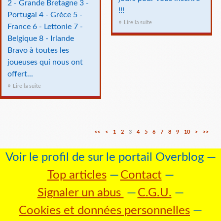
2 - Grande Bretagne 3 -
!!!
Portugal 4 - Grèce 5 -
Lire la suite
France 6 - Lettonie 7 -
Belgique 8 - Irlande
Bravo à toutes les
joueuses qui nous ont
offert...
Lire la suite
2
3
4
5
6
<<
<
1
2
3
4
5
6
7
8
9
10
>
>>
0
0
0
0
0
Voir le profil de
sur le portail Overblog
Top articles
Contact
Signaler un abus
C.G.U.
Cookies et données personnelles