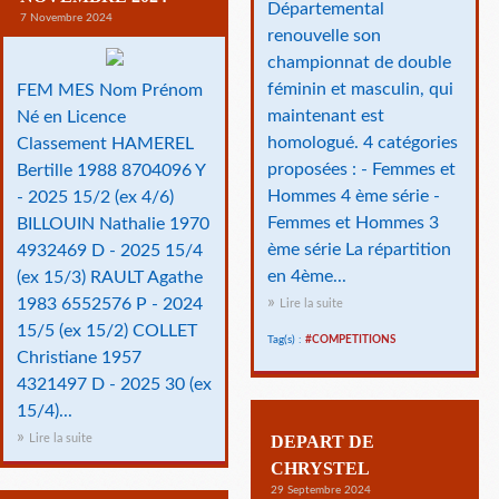
Départemental
7 Novembre 2024
renouvelle son
championnat de double
féminin et masculin, qui
FEM MES Nom Prénom
maintenant est
Né en Licence
homologué. 4 catégories
Classement HAMEREL
proposées : - Femmes et
Bertille 1988 8704096 Y
Hommes 4 ème série -
- 2025 15/2 (ex 4/6)
Femmes et Hommes 3
BILLOUIN Nathalie 1970
ème série La répartition
4932469 D - 2025 15/4
en 4ème...
(ex 15/3) RAULT Agathe
1983 6552576 P - 2024
Lire la suite
15/5 (ex 15/2) COLLET
Tag(s) :
#COMPETITIONS
Christiane 1957
4321497 D - 2025 30 (ex
15/4)...
Lire la suite
DEPART DE
CHRYSTEL
29 Septembre 2024