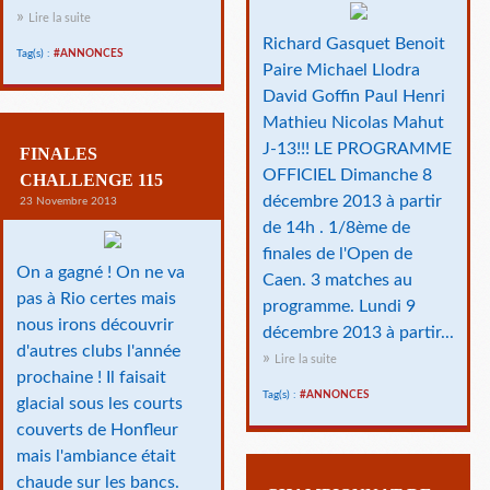
Lire la suite
Richard Gasquet Benoit
Tag(s) :
#ANNONCES
Paire Michael Llodra
David Goffin Paul Henri
Mathieu Nicolas Mahut
J-13!!! LE PROGRAMME
FINALES
OFFICIEL Dimanche 8
CHALLENGE 115
décembre 2013 à partir
23 Novembre 2013
de 14h . 1/8ème de
finales de l'Open de
On a gagné ! On ne va
Caen. 3 matches au
pas à Rio certes mais
programme. Lundi 9
nous irons découvrir
décembre 2013 à partir...
d'autres clubs l'année
Lire la suite
prochaine ! Il faisait
Tag(s) :
#ANNONCES
glacial sous les courts
couverts de Honfleur
mais l'ambiance était
chaude sur les bancs.