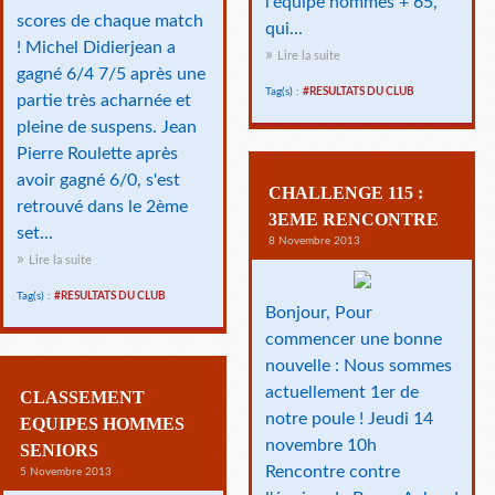
l'équipe hommes + 65,
scores de chaque match
qui...
! Michel Didierjean a
Lire la suite
gagné 6/4 7/5 après une
Tag(s) :
#RESULTATS DU CLUB
partie très acharnée et
pleine de suspens. Jean
Pierre Roulette après
avoir gagné 6/0, s'est
CHALLENGE 115 :
retrouvé dans le 2ème
3EME RENCONTRE
set...
8 Novembre 2013
Lire la suite
Tag(s) :
#RESULTATS DU CLUB
Bonjour, Pour
commencer une bonne
nouvelle : Nous sommes
actuellement 1er de
CLASSEMENT
notre poule ! Jeudi 14
EQUIPES HOMMES
novembre 10h
SENIORS
Rencontre contre
5 Novembre 2013