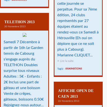
Tag(s) :
#ANNONCES
cette journée se
perpétue. Pour sa 7ème
édition, 24 clubs
représentés par 27
TELETHON 2013
équipes étaient au
30 Novembre 2013
rendez-vous ce Samedi à
Hérouville (Eh oui on
Samedi 7 Décembre à
déplore que ce ne soit
partir de 16h Le Garden
plus à Cabourg).
tennis de Cabourg
Marianne CLIQUET...
s'engage auprès du
Lire la suite
TELETHON Doubles
Tag(s) :
#ANIMATIONS
surprise tous niveaux
Adultes : 5€ - Enfants :
2€ Inclus une part de
gâteau et une boisson
AFFICHE OPEN DE
Vente de crêpes,
CAEN 2013
gâteaux, boissons 0.50€
26 Novembre 2013
Rejoignez-nous autour...