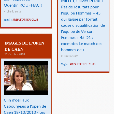
MILLET, Olivier PERRET
Quentin ROUFFIAC !
Pas de résultats pour
Lire la suite
l'équipe Hommes + 45
qui gagne par forfait
Tag(s) :
#RESULTATS DU CLUB
cause disqualification de
l'équipe de Verson.
Femmes + 45 D1 :
IMAGES DE L'OPEN
exemptes Le match des
DE CAEN
hommes de +...
29 Octobre 2013
Lire la suite
Tag(s) :
#RESULTATS DU CLUB
Clin d'oeil aux
Cabourgeais à l'open de
Caen 18/10/2013 - Les