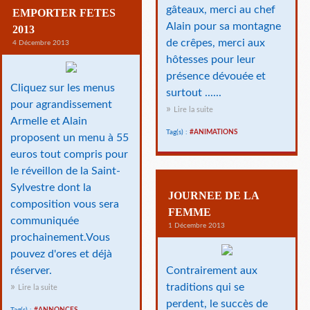
gâteaux, merci au chef
EMPORTER FETES
Alain pour sa montagne
2013
de crêpes, merci aux
4 Décembre 2013
hôtesses pour leur
présence dévouée et
Cliquez sur les menus
surtout ......
pour agrandissement
Lire la suite
Armelle et Alain
Tag(s) :
#ANIMATIONS
proposent un menu à 55
euros tout compris pour
le réveillon de la Saint-
Sylvestre dont la
JOURNEE DE LA
composition vous sera
FEMME
communiquée
1 Décembre 2013
prochainement.Vous
pouvez d'ores et déjà
réserver.
Contrairement aux
traditions qui se
Lire la suite
perdent, le succès de