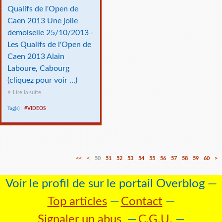
Qualifs de l'Open de
Caen 2013 Une jolie
demoiselle 25/10/2013 -
Les Qualifs de l'Open de
Caen 2013 Alain
Laboure, Cabourg
(cliquez pour voir ...)
Lire la suite
Tag(s) :
#VIDEOS
1
2
3
4
<<
<
50
51
52
53
54
55
56
57
58
59
60
>
0
0
0
0
Voir le profil de
sur le portail Overblog
Top articles
Contact
Signaler un abus
C.G.U.