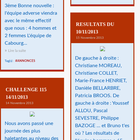
3ème Bonne nouvelle :
l'équipe adverse viendra
avec le même effectif
RESULTATS DU
que nous : 4 hommes et
10/11/2013
2 femmes L'équipe de
15 Novembre 2013
Cabourg...
Lire la suite
De gauche à droite :
Tag(s) :
#ANNONCES
Christiane MOREAU,
Christiane COLLET,
Marie-France HENRIET,
Danièle BELLARBRE,
CHALLENGE 115
Patricia BROOS. De
14/11/2013
gauche à droite : Youssef
14 Novembre 2013
ALLOU, Pascal
SEVESTRE, Philippe
Nous avons passé une
BAZOGE ... et Bruno t'es
journée des plus
où ? Les résultats de
haletantes au niveau des