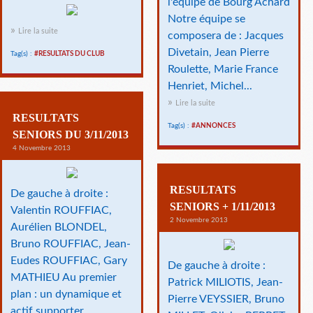
l'équipe de Bourg Achard
Notre équipe se
Lire la suite
composera de : Jacques
Divetain, Jean Pierre
Tag(s) :
#RESULTATS DU CLUB
Roulette, Marie France
Henriet, Michel...
Lire la suite
RESULTATS
Tag(s) :
#ANNONCES
SENIORS DU 3/11/2013
4 Novembre 2013
RESULTATS
De gauche à droite :
SENIORS + 1/11/2013
Valentin ROUFFIAC,
2 Novembre 2013
Aurélien BLONDEL,
Bruno ROUFFIAC, Jean-
Eudes ROUFFIAC, Gary
De gauche à droite :
MATHIEU Au premier
Patrick MILIOTIS, Jean-
plan : un dynamique et
Pierre VEYSSIER, Bruno
actif supporter ...