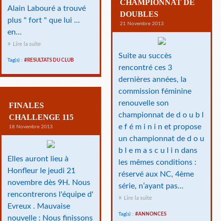
CHAMPIONNAT DE
Alain Labouré a trouvé
DOUBLES
plus " fort " que lui ...
21 Novembre 2013
en...
Lire la suite
Suite au succès
Tag(s) :
#RESULTATS DU CLUB
rencontré ces 3
dernières années, la
commission féminine
renouvelle son
FINALES
championnat de d o u b l
CHALLENGE 115
e f é m i n i n et propose
18 Novembre 2013
un championnat de d o u
b l e m a s c u l i n dans
Elles auront lieu à
les mêmes conditions :
Honfleur le jeudi 21
réservé aux NC, 4ème
novembre dès 9H. Nous
série, n’ayant pas...
rencontrerons l'équipe d'
Lire la suite
Evreux . Mauvaise
Tag(s) :
#ANNONCES
nouvelle : Nous finissons